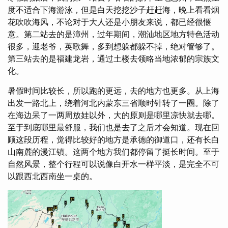
度不适合下海游泳，但是白天挖挖沙子赶赶海，晚上看看烟
花吹吹海风，不论对于大人还是小朋友来说，都已经很惬
意。第二站去的是漳州，过年期间，潮汕地区地方特色活动
很多，迎老爷，英歌舞，多到想躲都躲不掉，绝对管够了。
第三站去的是福建龙岩，通过土楼去领略当地浓郁的宗族文
化。
暑假时间比较长，所以跑的更远，去的地方也更多。从上海
出发一路北上，绕着河北内蒙东三省顺时针转了一圈。除了
在海边呆了一两周放娃以外，大的原则是哪里凉快就去哪。
至于到底哪里最舒服，我们也是去了之后才会知道。现在回
顾这段历程，觉得比较好的地方是承德的御道口，还有长白
山南麓的漫江镇。这两个地方我们都停留了挺长时间。至于
自然风景，整个行程可以说像白开水一样平淡，是完全不可
以跟西北西南坐一桌的。