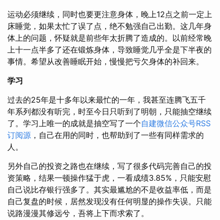
运动必须继续，同时也要更注意身体，晚上12点之前一定上
床睡觉，如果太忙了误了点，绝不勉强自己出勤。这几年身
体上的问题，怀疑就是前些年太折腾了造成的。以前经常晚
上十一点半多了还在锻炼身体，导致睡觉几乎全是下半夜的
事情。希望从改善睡眠开始，慢慢把亏欠身体的补回来。
学习
过去的25年是十多年以来最忙的一年，我甚至连腾飞五千
年系列都没有听完，时至今日只听到了明朝，只能抽空继续
了。学习上唯一的成就是抽空写了一个
自建微信公众号RSS
订阅源
，自己在用的同时，也帮助到了一些有同样需求的
人。
另外自己的投资之路也在继续，写了很多代码完善自己的投
资策略，结果一顿操作猛于虎，一看成绩3.85%，只能安慰
自己说比存银行强多了。其实最尴尬的不是收益率低，而是
自己复盘的时候，居然发现没有任何明显的操作失误。只能
说路漫漫其修远兮，吾将上下而求索了。