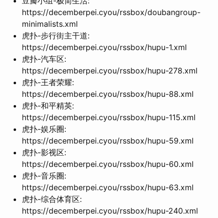
豆瓣小组-极简生活:
https://decemberpei.cyou/rssbox/doubangroup-
minimalists.xml
虎扑-步行街主干道:
https://decemberpei.cyou/rssbox/hupu-1.xml
虎扑-汽车区:
https://decemberpei.cyou/rssbox/hupu-278.xml
虎扑-王者荣耀:
https://decemberpei.cyou/rssbox/hupu-88.xml
虎扑-和平精英:
https://decemberpei.cyou/rssbox/hupu-115.xml
虎扑-娱乐圈:
https://decemberpei.cyou/rssbox/hupu-59.xml
虎扑-影视区:
https://decemberpei.cyou/rssbox/hupu-60.xml
虎扑-音乐圈:
https://decemberpei.cyou/rssbox/hupu-63.xml
虎扑-综合体育区:
https://decemberpei.cyou/rssbox/hupu-240.xml