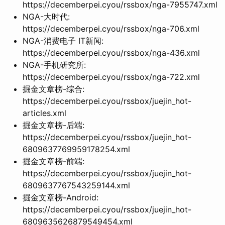
https://decemberpei.cyou/rssbox/nga-7955747.xml
NGA-大时代:
https://decemberpei.cyou/rssbox/nga-706.xml
NGA-消费电子 IT新闻:
https://decemberpei.cyou/rssbox/nga-436.xml
NGA-手机研究所:
https://decemberpei.cyou/rssbox/nga-722.xml
掘金文章榜-综合:
https://decemberpei.cyou/rssbox/juejin_hot-
articles.xml
掘金文章榜-后端:
https://decemberpei.cyou/rssbox/juejin_hot-
6809637769959178254.xml
掘金文章榜-前端:
https://decemberpei.cyou/rssbox/juejin_hot-
6809637767543259144.xml
掘金文章榜-Android:
https://decemberpei.cyou/rssbox/juejin_hot-
6809635626879549454.xml