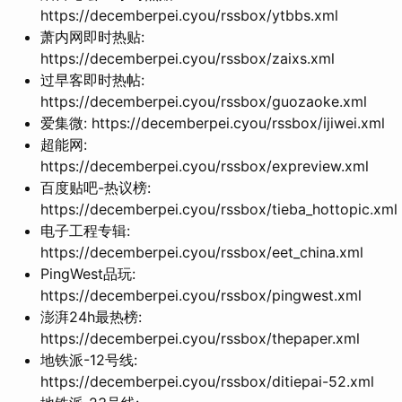
https://decemberpei.cyou/rssbox/ytbbs.xml
萧内网即时热贴:
https://decemberpei.cyou/rssbox/zaixs.xml
过早客即时热帖:
https://decemberpei.cyou/rssbox/guozaoke.xml
爱集微: https://decemberpei.cyou/rssbox/ijiwei.xml
超能网:
https://decemberpei.cyou/rssbox/expreview.xml
百度贴吧-热议榜:
https://decemberpei.cyou/rssbox/tieba_hottopic.xml
电子工程专辑:
https://decemberpei.cyou/rssbox/eet_china.xml
PingWest品玩:
https://decemberpei.cyou/rssbox/pingwest.xml
澎湃24h最热榜:
https://decemberpei.cyou/rssbox/thepaper.xml
地铁派-12号线:
https://decemberpei.cyou/rssbox/ditiepai-52.xml