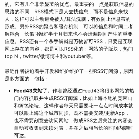
的。它有几个非常显著的优点。最重要的一点是获取信息的
思路的不同，RSS模式下是人去找信息，而不是信息来找
人，这样可以主动避免被人/算法洗脑，有效防止信息茧的
形成。另外RSS的聚合和缓存机制，可以将信息和时间二者
解耦合，长假“掉线”半个月归来也不会遗漏期间产生的重要
信息。RSS还有一个杀手锏就是万物皆可RSS，只要是互联
网上存在的内容，都是可以RSS化的：网站的子版块，热门
top N，twitter/微博博主和youtuber等。
最近作者被迫着手开发和维护维护了一些RSS订阅源，原因
是多方面的，包括：
Feed43关站了。
作者曾经通过Feed43将很多网站的热
门内容抓取并生成RSS订阅源，比如上海本地的宽带山
和篱笆论坛。这样作者每天只需要花一点点时间成本就
可以跟上海这个城市同步。既不需要安装/更新App，
也不需要刻意去访问网站，做成RSS之后关注的内容会
自动被收集到未读列表，并在之后相当长的时间内随时
可达。