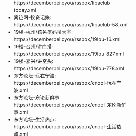
https://decemberpei.cyou/rssbox/libaclub-
today.xml
篱笆网-投资记账:
https://decemberpei.cyou/rssbox/libaclub-58.xml
19楼-杭州/孩爸孩妈聊天室:
https://decemberpei.cyou/rssbox/19lou-16.xml
19楼-台州/讲白搭:
https://decemberpei.cyou/rssbox/19lou-827.xml
19楼-嘉兴/讲空头:
https://decemberpei.cyou/rssbox/19lou-778.xml
东方论坛-玩在宁波:
https://decemberpei.cyou/rssbox/cnool-玩在宁
波.xml
东方论坛-东论新鲜事:
https://decemberpei.cyou/rssbox/cnool-东论新鲜
事.xml
东方论坛-生活热点:
https://decemberpei.cyou/rssbox/cnool-生活热
点.xml