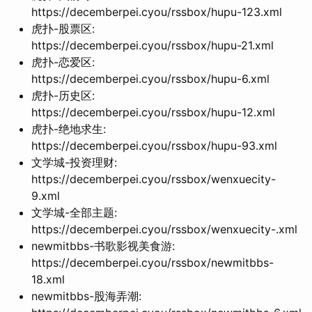
https://decemberpei.cyou/rssbox/hupu-123.xml
虎扑-股票区:
https://decemberpei.cyou/rssbox/hupu-21.xml
虎扑-恋爱区:
https://decemberpei.cyou/rssbox/hupu-6.xml
虎扑-历史区:
https://decemberpei.cyou/rssbox/hupu-12.xml
虎扑-绝地求生:
https://decemberpei.cyou/rssbox/hupu-93.xml
文学城-投资理财:
https://decemberpei.cyou/rssbox/wenxuecity-
9.xml
文学城-全部主题:
https://decemberpei.cyou/rssbox/wenxuecity-.xml
newmitbbs-书歌影视美食游:
https://decemberpei.cyou/rssbox/newmitbbs-
18.xml
newmitbbs-股海弄潮: