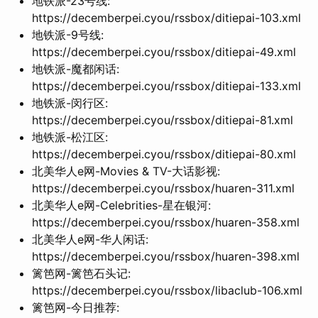
地铁派-23号线:
https://decemberpei.cyou/rssbox/ditiepai-103.xml
地铁派-9号线:
https://decemberpei.cyou/rssbox/ditiepai-49.xml
地铁派-魔都闲话:
https://decemberpei.cyou/rssbox/ditiepai-133.xml
地铁派-闵行区:
https://decemberpei.cyou/rssbox/ditiepai-81.xml
地铁派-松江区:
https://decemberpei.cyou/rssbox/ditiepai-80.xml
北美华人e网-Movies & TV-大话影视:
https://decemberpei.cyou/rssbox/huaren-311.xml
北美华人e网-Celebrities-星在银河:
https://decemberpei.cyou/rssbox/huaren-358.xml
北美华人e网-华人闲话:
https://decemberpei.cyou/rssbox/huaren-398.xml
篱笆网-篱笆石头记:
https://decemberpei.cyou/rssbox/libaclub-106.xml
篱笆网-今日推荐: