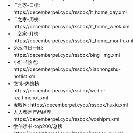
IT之家-日榜:
https://decemberpei.cyou/rssbox/it_home_day.xml
IT之家-周榜:
https://decemberpei.cyou/rssbox/it_home_week.xml
IT之家-月榜:
https://decemberpei.cyou/rssbox/it_home_month.xm
必应每日一图:
https://decemberpei.cyou/rssbox/bing_img.xml
小红书热点:
https://decemberpei.cyou/rssbox/xiaohongshu-
hotlist.xml
微博-热搜榜:
https://decemberpei.cyou/rssbox/weibo-
realtimehot.xml
虎嗅网: https://decemberpei.cyou/rssbox/huxiu.xml
人人都是产品经理:
https://decemberpei.cyou/rssbox/woshipm.xml
微信读书-top200/总榜: