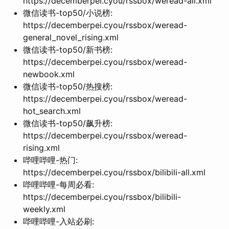
https://decemberpei.cyou/rssbox/weread-all.xml
微信读书-top50/小说榜:
https://decemberpei.cyou/rssbox/weread-
general_novel_rising.xml
微信读书-top50/新书榜:
https://decemberpei.cyou/rssbox/weread-
newbook.xml
微信读书-top50/热搜榜:
https://decemberpei.cyou/rssbox/weread-
hot_search.xml
微信读书-top50/飙升榜:
https://decemberpei.cyou/rssbox/weread-
rising.xml
哔哩哔哩-热门:
https://decemberpei.cyou/rssbox/bilibili-all.xml
哔哩哔哩-每周必看:
https://decemberpei.cyou/rssbox/bilibili-
weekly.xml
哔哩哔哩-入站必刷: