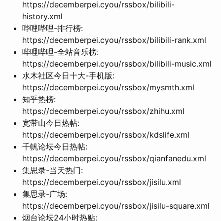
https://decemberpei.cyou/rssbox/bilibili-
history.xml
哔哩哔哩-排行榜:
https://decemberpei.cyou/rssbox/bilibili-rank.xml
哔哩哔哩-全站音乐榜:
https://decemberpei.cyou/rssbox/bilibili-music.xml
水木社区今日十大-手机版:
https://decemberpei.cyou/rssbox/mysmth.xml
知乎热榜:
https://decemberpei.cyou/rssbox/zhihu.xml
宽带山今日热帖:
https://decemberpei.cyou/rssbox/kdslife.xml
千帆论坛今日热帖:
https://decemberpei.cyou/rssbox/qianfanedu.xml
集思录-当天热门:
https://decemberpei.cyou/rssbox/jisilu.xml
集思录-广场:
https://decemberpei.cyou/rssbox/jisilu-square.xml
烟台论坛24小时热贴: